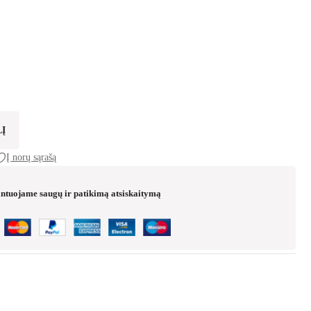
 was: €13.99.
s: €10.99.
ui
LĮ
Į norų sąrašą
ntuojame saugų ir patikimą atsiskaitymą