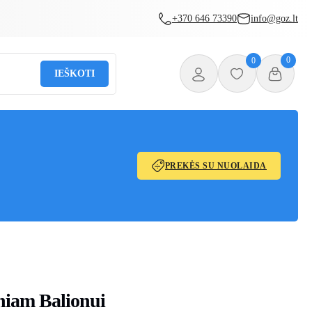
+370 646 73390
info@goz.lt
0
0
IEŠKOTI
PREKĖS SU NUOLAIDA
niam Balionui