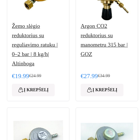
Žemo slėgio
Argon CO2
reduktorius su
reduktorius su
reguliavimo ratuku |
manometru 315 bar |
0–2 bar | 8 kg/h|
GOZ
Altinboga
€
19.99
€
27.99
€
24.99
€
34.99
Original price was: €24.99.
Current price is: €19.99.
Original price was: €34
Current price is: €27.99
Į KREPŠELĮ
Į KREPŠELĮ