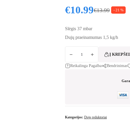
€
10.99
€
13.99
- 21 %
Original price
Current price i
Slėgis 37 mbar
Dujų praeinamumas 1,5 kg/h
produkto kiekis: Reduktorius turistiniam balion
Į KREPŠE
Reikalinga Pagalba
Bendrinimas
Gara
Kategorijos:
Dujų reduktoriai