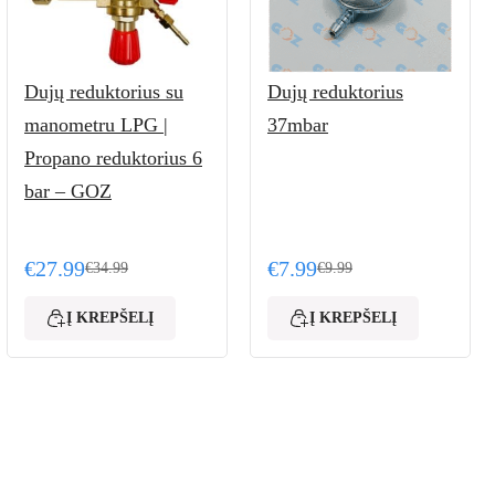
Dujų reduktorius su
Dujų reduktorius
manometru LPG |
37mbar
Propano reduktorius 6
bar – GOZ
€
27.99
€
7.99
€
34.99
€
9.99
99.
Original price was: €34.99.
Current price is: €27.99.
Original price was: €9.99
Current price is: €7.99.
Į KREPŠELĮ
Į KREPŠELĮ