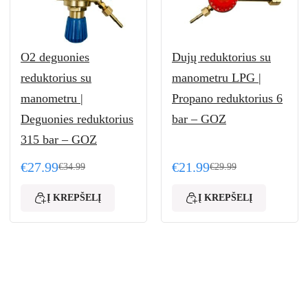
O2 deguonies
Dujų reduktorius su
reduktorius su
manometru LPG |
manometru |
Propano reduktorius 6
Deguonies reduktorius
bar – GOZ
315 bar – GOZ
€
27.99
€
21.99
€
34.99
€
29.99
.99.
.
Original price was: €34.99.
Current price is: €27.99.
Original price was: €29.
Current price is: €21.99.
Į KREPŠELĮ
Į KREPŠELĮ