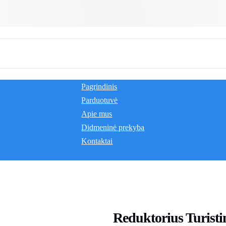
Pagrindinis
Parduotuvė
Apie mus
Didmeninė prekyba
Kontaktai
Reduktorius Turisti