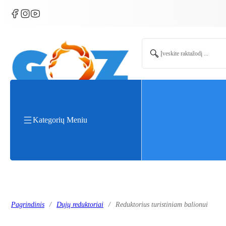
Search ...
Kategorių Meniu
Pagrindinis
/
Dujų reduktoriai
/
Reduktorius turistiniam balionui