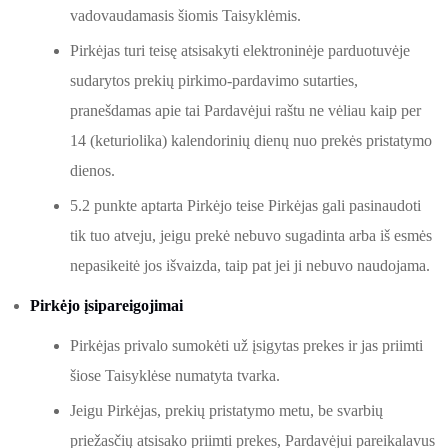
vadovaudamasis šiomis Taisyklėmis.
Pirkėjas turi teisę atsisakyti elektroninėje parduotuvėje
sudarytos prekių pirkimo-pardavimo sutarties,
pranešdamas apie tai Pardavėjui raštu ne vėliau kaip per
14 (keturiolika) kalendorinių dienų nuo prekės pristatymo
dienos.
5.2 punkte aptarta Pirkėjo teise Pirkėjas gali pasinaudoti
tik tuo atveju, jeigu prekė nebuvo sugadinta arba iš esmės
nepasikeitė jos išvaizda, taip pat jei ji nebuvo naudojama.
Pirkėjo įsipareigojimai
Pirkėjas privalo sumokėti už įsigytas prekes ir jas priimti
šiose Taisyklėse numatyta tvarka.
Jeigu Pirkėjas, prekių pristatymo metu, be svarbių
priežasčių atsisako priimti prekes, Pardavėjui pareikalavus