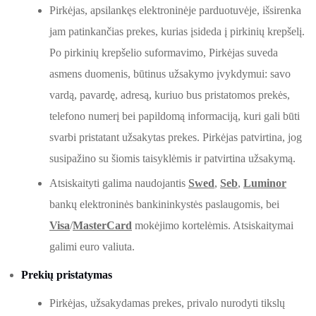
Pirkėjas, apsilankęs elektroninėje parduotuvėje, išsirenka
jam patinkančias prekes, kurias įsideda į pirkinių krepšelį.
Po pirkinių krepšelio suformavimo, Pirkėjas suveda
asmens duomenis, būtinus užsakymo įvykdymui: savo
vardą, pavardę, adresą, kuriuo bus pristatomos prekės,
telefono numerį bei papildomą informaciją, kuri gali būti
svarbi pristatant užsakytas prekes. Pirkėjas patvirtina, jog
susipažino su šiomis taisyklėmis ir patvirtina užsakymą.
Atsiskaityti galima naudojantis
Swed
,
Seb
,
Luminor
bankų elektroninės bankininkystės paslaugomis, bei
Visa
/
MasterCard
mokėjimo kortelėmis. Atsiskaitymai
galimi euro valiuta.
Prekių pristatymas
Pirkėjas, užsakydamas prekes, privalo nurodyti tikslų