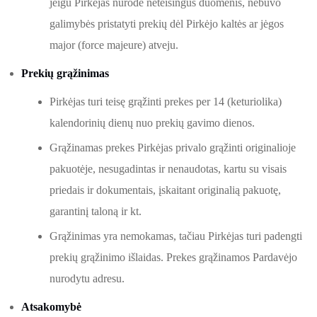
jeigu Pirkėjas nurodė neteisingus duomenis, nebuvo
galimybės pristatyti prekių dėl Pirkėjo kaltės ar jėgos
major (force majeure) atveju.
Prekių grąžinimas
Pirkėjas turi teisę grąžinti prekes per 14 (keturiolika)
kalendorinių dienų nuo prekių gavimo dienos.
Grąžinamas prekes Pirkėjas privalo grąžinti originalioje
pakuotėje, nesugadintas ir nenaudotas, kartu su visais
priedais ir dokumentais, įskaitant originalią pakuotę,
garantinį taloną ir kt.
Grąžinimas yra nemokamas, tačiau Pirkėjas turi padengti
prekių grąžinimo išlaidas. Prekes grąžinamos Pardavėjo
nurodytu adresu.
Atsakomybė