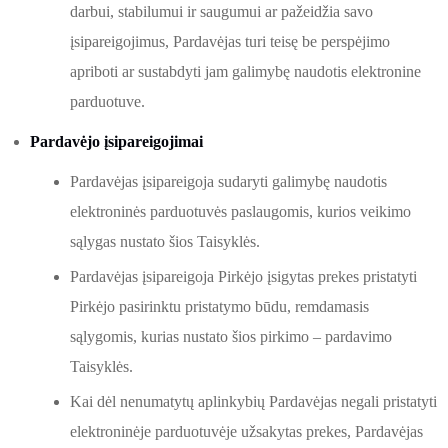
darbui, stabilumui ir saugumui ar pažeidžia savo
įsipareigojimus, Pardavėjas turi teisę be perspėjimo
apriboti ar sustabdyti jam galimybę naudotis elektronine
parduotuve.
Pardavėjo įsipareigojimai
Pardavėjas įsipareigoja sudaryti galimybę naudotis
elektroninės parduotuvės paslaugomis, kurios veikimo
sąlygas nustato šios Taisyklės.
Pardavėjas įsipareigoja Pirkėjo įsigytas prekes pristatyti
Pirkėjo pasirinktu pristatymo būdu, remdamasis
sąlygomis, kurias nustato šios pirkimo – pardavimo
Taisyklės.
Kai dėl nenumatytų aplinkybių Pardavėjas negali pristatyti
elektroninėje parduotuvėje užsakytas prekes, Pardavėjas