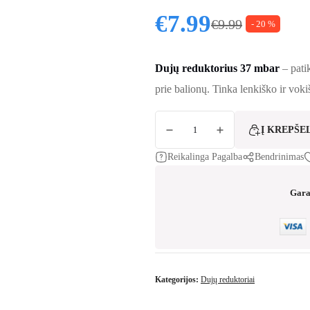
€
7.99
€
9.99
- 20 %
Original price
Current price i
Dujų reduktorius 37 mbar
– patik
prie balionų. Tinka lenkiško ir vok
produkto kiekis: Dujų reduktorius 37mbar
Į KREPŠE
Reikalinga Pagalba
Bendrinimas
Gara
Kategorijos:
Dujų reduktoriai