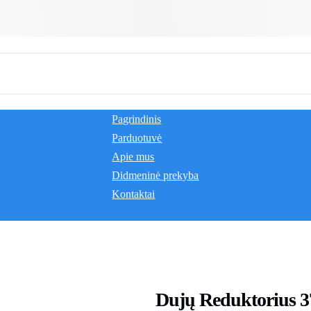
Pagrindinis
Parduotuvė
Apie mus
Didmeninė prekyba
Kontaktai
Dujų Reduktorius 