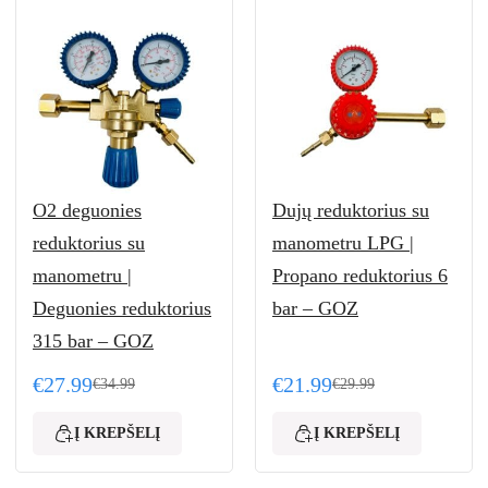
O2 deguonies
Dujų reduktorius su
reduktorius su
manometru LPG |
manometru |
Propano reduktorius 6
Deguonies reduktorius
bar – GOZ
315 bar – GOZ
€
27.99
€
21.99
€
34.99
€
29.99
.99.
.
Original price was: €34.99.
Current price is: €27.99.
Original price was: €29.
Current price is: €21.99.
Į KREPŠELĮ
Į KREPŠELĮ