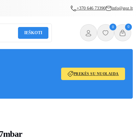
+370 646 73390
info@goz.lt
0
0
IEŠKOTI
PREKĖS SU NUOLAIDA
37mbar