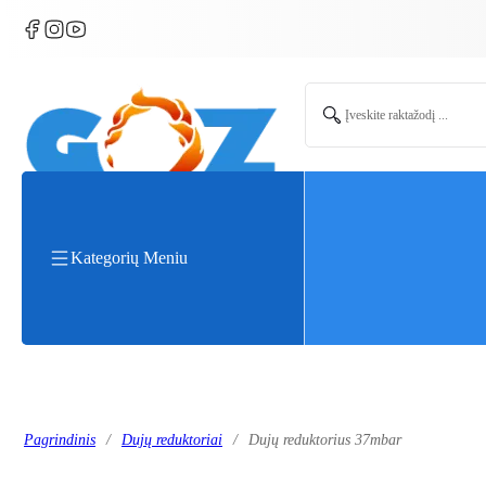
Search ...
Kategorių Meniu
Pagrindinis
/
Dujų reduktoriai
/
Dujų reduktorius 37mbar