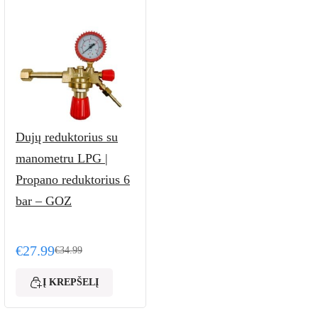
Dujų reduktorius su
manometru LPG |
Propano reduktorius 6
bar – GOZ
€
27.99
€
34.99
99.
Original price was: €34.99.
Current price is: €27.99.
Į KREPŠELĮ