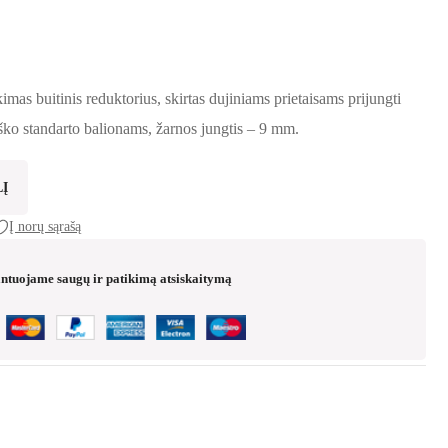
 was: €9.99.
s: €7.99.
imas buitinis reduktorius, skirtas dujiniams prietaisams prijungti
iško standarto balionams, žarnos jungtis – 9 mm.
LĮ
Į norų sąrašą
ntuojame saugų ir patikimą atsiskaitymą