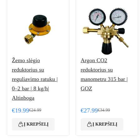
Žemo slėgio
Argon CO2
reduktorius su
reduktorius su
reguliavimo ratuku |
manometru 315 bar |
0–2 bar | 8 kg/h|
GOZ
Altinboga
€
19.99
€
27.99
€
24.99
€
34.99
Original price was: €24.99.
Current price is: €19.99.
Original price was: €34
Current price is: €27.99
Į KREPŠELĮ
Į KREPŠELĮ