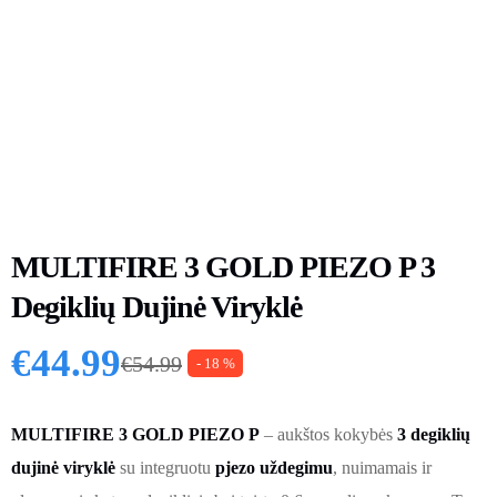
MULTIFIRE 3 GOLD PIEZO P 3
Degiklių Dujinė Viryklė
€
44.99
€
54.99
- 18 %
Original price was: €54.99.
Current price is: €44.99.
MULTIFIRE 3 GOLD PIEZO P
– aukštos kokybės
3 degiklių
dujinė viryklė
su integruotu
pjezo uždegimu
, nuimamais ir