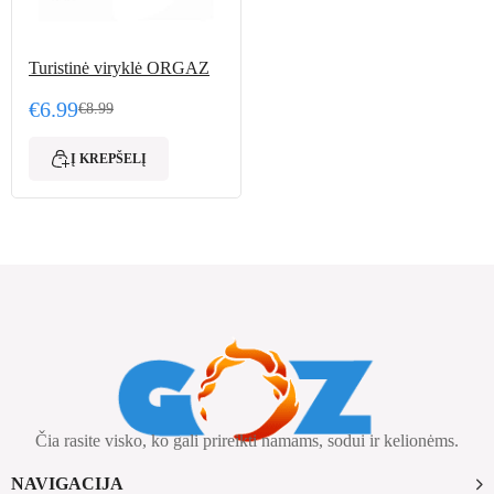
Turistinė viryklė ORGAZ
€
6.99
€
8.99
Original price was: €8.99.
Current price is: €6.99.
Į KREPŠELĮ
Čia rasite visko, ko gali prireikti namams, sodui ir kelionėms.
NAVIGACIJA