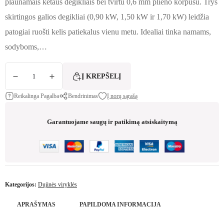
plaunamais ketaus degikliais bei tvirtu 0,6 mm plieno korpusu. Trys
skirtingos galios degikliai (0,90 kW, 1,50 kW ir 1,70 kW) leidžia
patogiai ruošti kelis patiekalus vienu metu. Idealiai tinka namams,
sodyboms,…
produkto kiekis: MULTIFIRE 3 GOLD PIEZO P 3 degiklių dujinė viryklė
Į KREPŠELĮ
Reikalinga Pagalba
Bendrinimas
Į norų sąrašą
Garantuojame saugų ir patikimą atsiskaitymą
Kategorijos:
Dujinės viryklės
APRAŠYMAS
PAPILDOMA INFORMACIJA