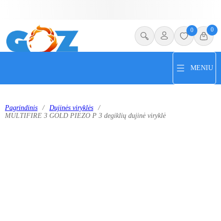
0
0
MENIU
Pagrindinis
/
Dujinės viryklės
/
MULTIFIRE 3 GOLD PIEZO P 3 degiklių dujinė viryklė