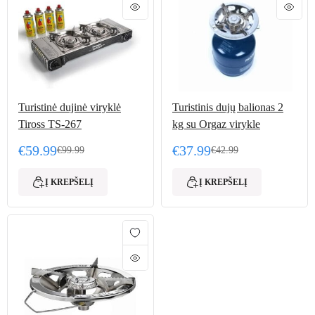
Turistinė dujinė viryklė
Turistinis dujų balionas 2
Tiross TS-267
kg su Orgaz virykle
€
59.99
€
37.99
€
99.99
€
42.99
Original price was: €99.99.
Current price is: €59.99.
Original price was: €42.
Current price is: €37.99.
Į KREPŠELĮ
Į KREPŠELĮ