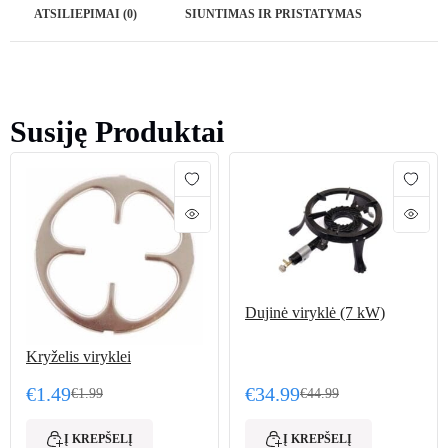
ATSILIEPIMAI (0)
SIUNTIMAS IR PRISTATYMAS
Susiję Produktai
Dujinė viryklė (7 kW)
Kryželis viryklei
€
1.49
€
34.99
€
1.99
€
44.99
Original price was: €1.99.
Current price is: €1.49.
Original price was: €44.
Current price is: €34.99.
Į KREPŠELĮ
Į KREPŠELĮ