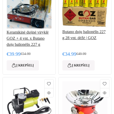
Butano dujų balionėlis 227
Keramikinė dujinė viryklė
g 28 vnt. dėžė | GOZ
GOZ + 4 vnt. x Butano
dujų balionėlis 227 g
€
39.99
€
34.99
€
54.99
€
49.99
Original price was: €54.99.
Current price is: €39.99.
Original price was: €49.
Current price is: €34.99.
Į KREPŠELĮ
Į KREPŠELĮ