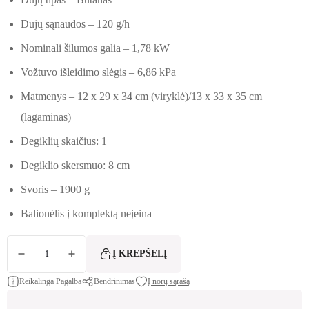
Dujų sąnaudos – 120 g/h
Nominali šilumos galia – 1,78 kW
Vožtuvo išleidimo slėgis – 6,86 kPa
Matmenys – 12 x 29 x 34 cm (viryklė)/13 x 33 x 35 cm
(lagaminas)
Degiklių skaičius: 1
Degiklio skersmuo: 8 cm
Svoris – 1900 g
Balionėlis į komplektą neįeina
produkto kiekis: Keramikinė dujinė viryklė GOZ
Į KREPŠELĮ
Reikalinga Pagalba
Bendrinimas
Į norų sąrašą