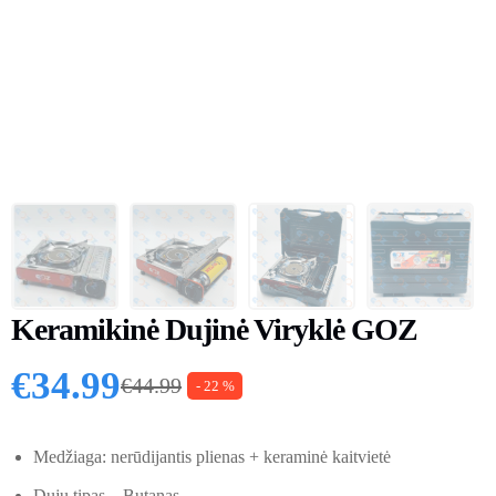
Keramikinė Dujinė Viryklė GOZ
€
34.99
€
44.99
- 22 %
Original price was: €44.99.
Current price is: €34.99.
Medžiaga: nerūdijantis plienas + keraminė kaitvietė
Dujų tipas – Butanas