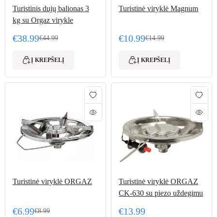
Turistinis dujų balionas 3
Turistinė viryklė Magnum
kg su Orgaz virykle
€
38.99
€
10.99
€
44.99
€
14.99
Original price was: €44.99.
Current price is: €38.99.
Original price was: €14.
Current price is: €10.99.
Į KREPŠELĮ
Į KREPŠELĮ
Turistinė viryklė ORGAZ
Turistinė viryklė ORGAZ
CK-630 su piezo uždegimu
€
6.99
€
13.99
€
8.99
Original price was: €8.99.
Current price is: €6.99.