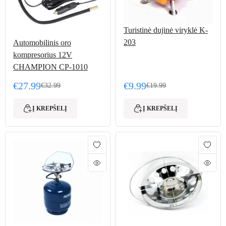
Turistinė dujinė viryklė K-
203
Automobilinis oro
kompresorius 12V
CHAMPION CP-1010
€
27.99
€
9.99
€
32.99
€
19.99
Original price was: €32.99.
Current price is: €27.99.
Original price was: €19.
Current price is: €9.99.
Į KREPŠELĮ
Į KREPŠELĮ