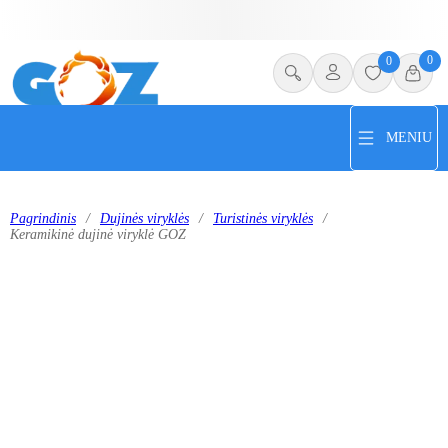
0
0
MENIU
Pagrindinis
/
Dujinės viryklės
/
Turistinės viryklės
/
Keramikinė dujinė viryklė GOZ