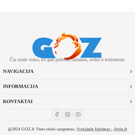
Čia rasite visko, ko gali prireikti namams, sodui ir kelionėms.
NAVIGACIJA
INFORMACIJA
KONTAKTAI
@2024 GOZ.lt Visos teisės saugomos.
Svetainių kūrimas :
Artix.lt