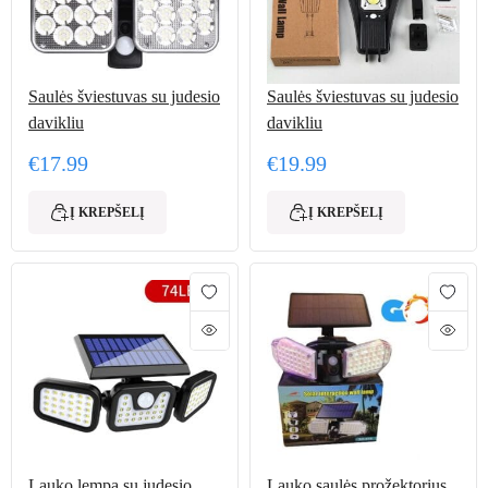
Saulės šviestuvas su judesio
Saulės šviestuvas su judesio
davikliu
davikliu
€
17.99
€
19.99
Į KREPŠELĮ
Į KREPŠELĮ
Lauko lempa su judesio
Lauko saulės prožektorius