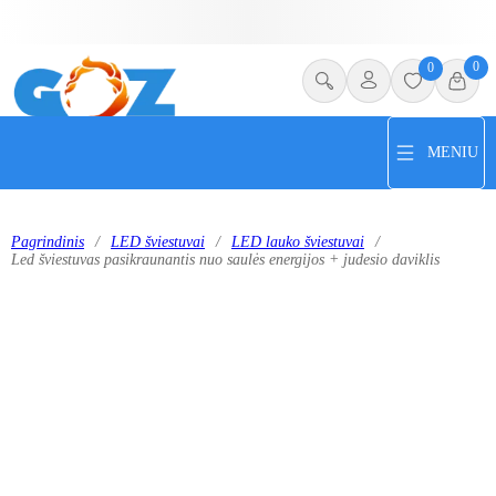
0
0
MENIU
Pagrindinis
/
LED šviestuvai
/
LED lauko šviestuvai
/
Led šviestuvas pasikraunantis nuo saulės energijos + judesio daviklis