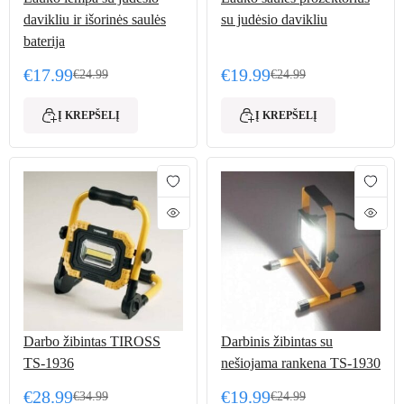
davikliu ir išorinės saulės
su judėsio davikliu
baterija
€
17.99
€
19.99
€
24.99
€
24.99
Original price was: €24.99.
Current price is: €17.99.
Original price was: €24.
Current price is: €19.99.
Į KREPŠELĮ
Į KREPŠELĮ
Darbo žibintas TIROSS
Darbinis žibintas su
TS-1936
nešiojama rankena TS-1930
€
28.99
€
19.99
€
34.99
€
24.99