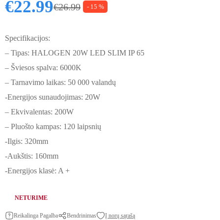
€
22.99
€
26.99
- 15 %
Original price was: €26.99.
Current price is: €22.99.
Specifikacijos:
– Tipas: HALOGEN 20W LED SLIM IP 65
– Šviesos spalva: 6000K
– Tarnavimo laikas: 50 000 valandų
-Energijos sunaudojimas: 20W
– Ekvivalentas: 200W
– Pluošto kampas: 120 laipsnių
-Ilgis: 320mm
-Aukštis: 160mm
-Energijos klasė: A +
NETURIME
Reikalinga Pagalba
Bendrinimas
Į norų sąrašą