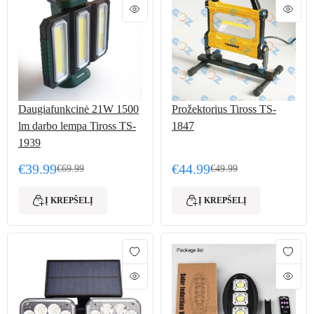
Daugiafunkcinė 21W 1500
Prožektorius Tiross TS-
lm darbo lempa Tiross TS-
1847
1939
€
39.99
€
44.99
€
69.99
€
49.99
Original price was: €69.99.
Current price is: €39.99.
Original price was: €49.
Current price is: €44.99.
Į KREPŠELĮ
Į KREPŠELĮ