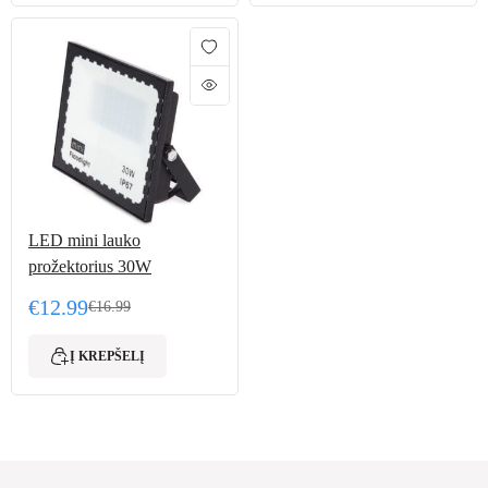
LED mini lauko
prožektorius 30W
€
12.99
€
16.99
Original price was: €16.99.
Current price is: €12.99.
Į KREPŠELĮ