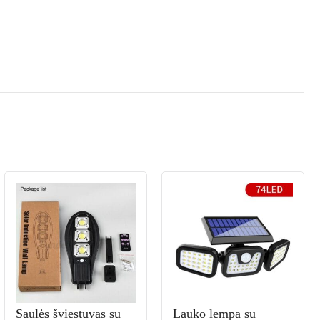
Saulės šviestuvas su
Lauko lempa su