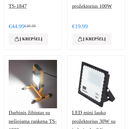
TS-1847
prožektorius 100W
€
44.99
€
19.99
€
49.99
.99.
.
Original price was: €49.99.
Current price is: €44.99.
Į KREPŠELĮ
Į KREPŠELĮ
Darbinis žibintas su
LED mini lauko
nešiojama rankena TS-
prožektorius 30W su