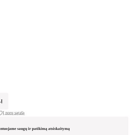
 was: €24.99.
s: €19.99.
judėsio davikliu
LĮ
Į norų sąrašą
ntuojame saugų ir patikimą atsiskaitymą