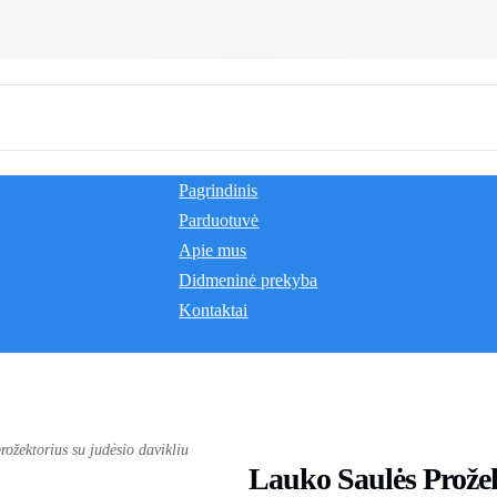
Pagrindinis
Parduotuvė
Apie mus
Didmeninė prekyba
Kontaktai
rožektorius su judėsio davikliu
Lauko Saulės Prožek