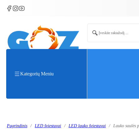
Search ...
Kategorių Meniu
Pagrindinis
/
LED šviestuvai
/
LED lauko šviestuvai
/
Lauko saulės p