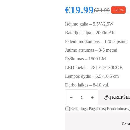
€
19.99
€
24.99
- 20 %
Original price
Current price i
Išėjimo galia – 5,5V/2,5W
Baterijos talpa – 2000mAh
Paleidumo kampas – 120 laipsnių
Jutimo atstumas – 3-5 metrai
Ryškumas – 1500 LM
LED kiekis – 78LED/130COB
Lempos dydis – 6,5×10,5 cm
Darbo laikas – 8-10 val.
produkto kiekis: Lauko saulės prožektorius su 
Į KREPŠE
Reikalinga Pagalba
Bendrinimas
Gara