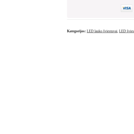
Kategorijos:
LED lauko šviestuvai
,
LED švies