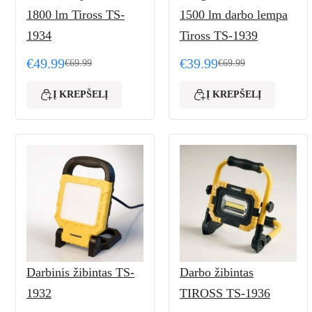
1800 lm Tiross TS-
1500 lm darbo lempa
1934
Tiross TS-1939
€
49.99
€
39.99
€
69.99
€
69.99
Original price was: €69.99.
Current price is: €49.99.
Original price was: €69
Current price is: €39.99
Į KREPŠELĮ
Į KREPŠELĮ
Darbinis žibintas TS-
Darbo žibintas
1932
TIROSS TS-1936