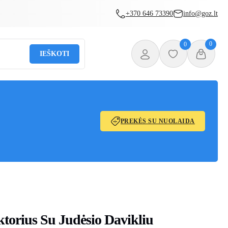
+370 646 73390
info@goz.lt
0
0
IEŠKOTI
PREKĖS SU NUOLAIDA
torius Su Judėsio Davikliu