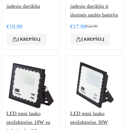
judesio davikliu
judesio davikliu ir
išorinės saulės baterija
€
19.99
€
17.99
€
24.99
Original price was: €24.9
Current price is: €17.99.
Į KREPŠELĮ
Į KREPŠELĮ
LED mini lauko
LED mini lauko
prožektorius 10W su
prožektorius 30W