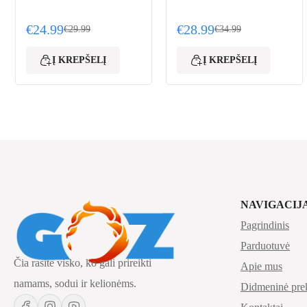
€
24.99
€
28.99
€
29.99
€
34.99
Original price was: €29.99.
Current price is: €24.99.
Original price was: €34
Current price is: €28.99
Į KREPŠELĮ
Į KREPŠELĮ
NAVIGACIJ
Pagrindinis
Parduotuvė
Čia rasite visko, ko gali prireikti
Apie mus
namams, sodui ir kelionėms.
Didmeninė pre