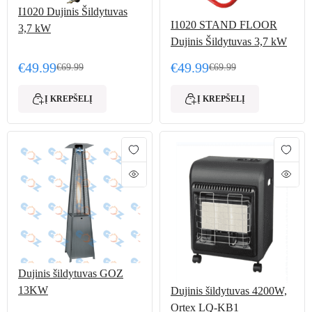
I1020 Dujinis Šildytuvas
I1020 STAND FLOOR
3,7 kW
Dujinis Šildytuvas 3,7 kW
€
49.99
€
49.99
€
69.99
€
69.99
Original price was: €69.99.
Current price is: €49.99.
Original price was: €69.
Current price is: €49.99.
Į KREPŠELĮ
Į KREPŠELĮ
Dujinis šildytuvas GOZ
13KW
Dujinis šildytuvas 4200W,
Ortex LQ-KB1