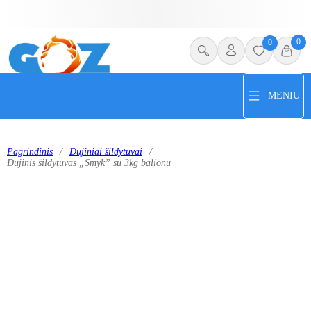
0
0
MENIU
Pagrindinis
/
Dujiniai šildytuvai
/
Dujinis šildytuvas „Smyk” su 3kg balionu