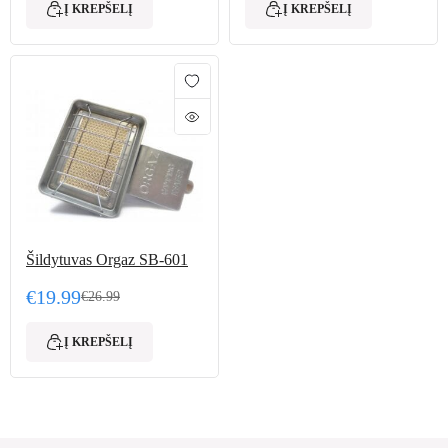
Į KREPŠELĮ
Į KREPŠELĮ
Šildytuvas Orgaz SB-601
€
19.99
€
26.99
Original price was: €26.99.
Current price is: €19.99.
Į KREPŠELĮ