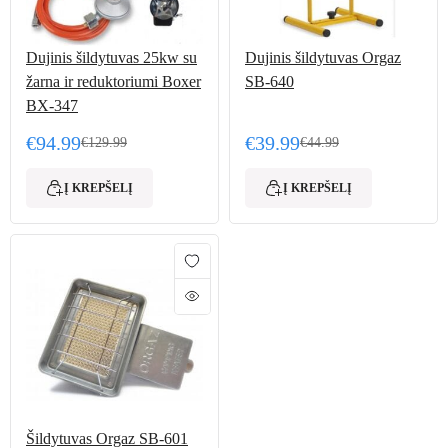
Dujinis šildytuvas 25kw su
Dujinis šildytuvas Orgaz
žarna ir reduktoriumi Boxer
SB-640
BX-347
€
94.99
€
39.99
€
129.99
€
44.99
Original price was: €129.99.
Current price is: €94.99.
Original price was: €44.
Current price is: €39.99.
Į KREPŠELĮ
Į KREPŠELĮ
Šildytuvas Orgaz SB-601