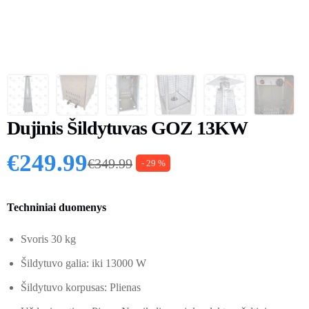
Dujinis Šildytuvas GOZ 13KW
€
249.99
€
349.99
- 29 %
Original price was: €349.99.
Current price is: €249.99.
Techniniai duomenys
Svoris 30 kg
Šildytuvo galia: iki 13000 W
Šildytuvo korpusas: Plienas