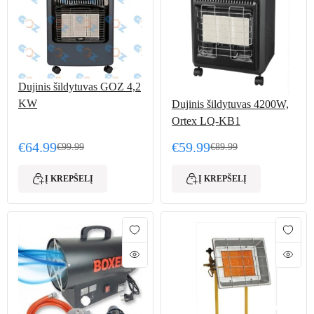
Dujinis šildytuvas GOZ 4,2
KW
Dujinis šildytuvas 4200W,
Ortex LQ-KB1
€
64.99
€
59.99
€
99.99
€
89.99
Original price was: €99.99.
Current price is: €64.99.
Original price was: €89.
Current price is: €59.99.
Į KREPŠELĮ
Į KREPŠELĮ