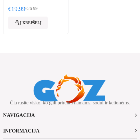
€
19.99
€
26.99
Original price was: €26.99.
Current price is: €19.99.
Į KREPŠELĮ
Čia rasite visko, ko gali prireikti namams, sodui ir kelionėms.
NAVIGACIJA
INFORMACIJA