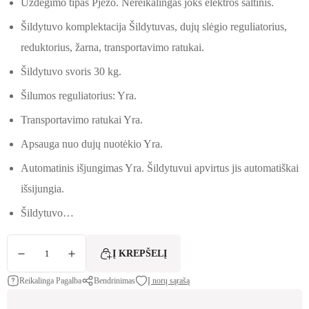
Uždegimo tipas Pjezo. Nereikalingas joks elektros šaltinis.
Šildytuvo komplektacija Šildytuvas, dujų slėgio reguliatorius,
reduktorius, žarna, transportavimo ratukai.
Šildytuvo svoris 30 kg.
Šilumos reguliatorius: Yra.
Transportavimo ratukai Yra.
Apsauga nuo dujų nuotėkio Yra.
Automatinis išjungimas Yra. Šildytuvui apvirtus jis automatiškai
išsijungia.
Šildytuvo…
produkto kiekis: Dujinis šildytuvas GOZ 13KW
Į KREPŠELĮ
Reikalinga Pagalba
Bendrinimas
Į norų sąrašą