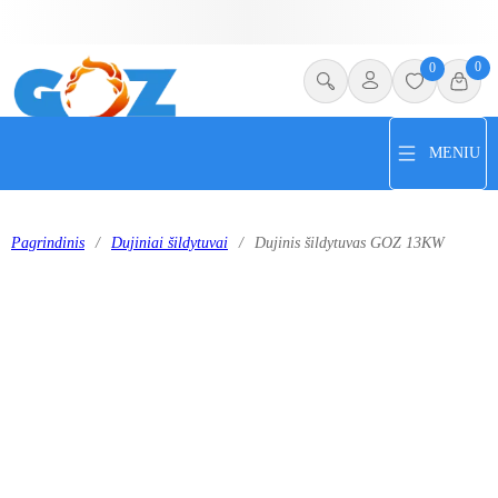
0
0
MENIU
Pagrindinis
/
Dujiniai šildytuvai
/
Dujinis šildytuvas GOZ 13KW