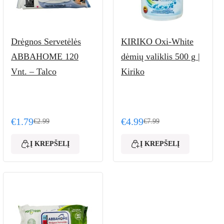
Drėgnos Servetėlės
KIRIKO Oxi-White
ABBAHOME 120
dėmių valiklis 500 g |
Vnt. – Talco
Kiriko
€
1.79
€
4.99
€
2.99
€
7.99
99.
Original price was: €2.99.
Current price is: €1.79.
Original price was: €7.99
Current price is: €4.99.
Į KREPŠELĮ
Į KREPŠELĮ