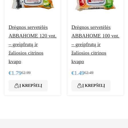
Drėgnos servetėlės
Drėgnos servetėlės
ABBAHOME 120 vnt.
ABBAHOME 100 vnt.
– greipfrutų ir
– greipfrutų ir
žaliosios citrinos
žaliosios citrinos
kvapo
kvapo
€
1.79
€
1.49
€
2.99
€
2.49
99.
Original price was: €2.99.
Current price is: €1.79.
Original price was: €2.4
Current price is: €1.49.
Į KREPŠELĮ
Į KREPŠELĮ