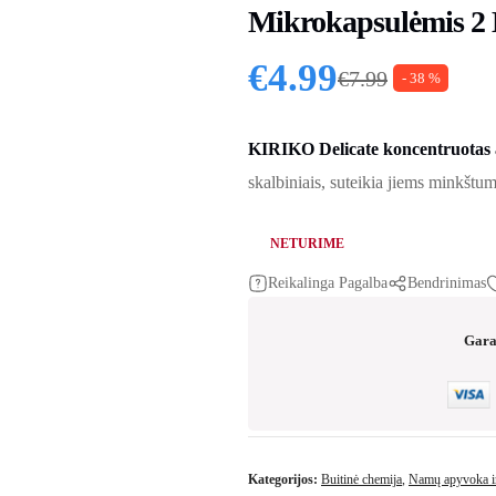
Mikrokapsulėmis 2 L
€
4.99
€
7.99
- 38 %
Original price
Current price i
KIRIKO Delicate koncentruotas a
skalbiniais, suteikia jiems minkštumo
NETURIME
Reikalinga Pagalba
Bendrinimas
Gara
Kategorijos:
Buitinė chemija
,
Namų apyvoka ir