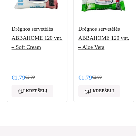
Drėgnos servetėlės
Drėgnos servetėlės
ABBAHOME 120 vnt.
ABBAHOME 120 vnt.
– Soft Cream
– Aloe Vera
€
1.79
€
1.79
€
2.99
€
2.99
Original price was: €2.99.
Current price is: €1.79.
Original price was: €2.
Current price is: €1.79.
Į KREPŠELĮ
Į KREPŠELĮ