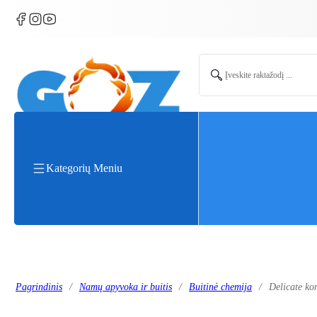
Search ...
Kategorių Meniu
Pagrindinis
/
Namų apyvoka ir buitis
/
Buitinė chemija
/
Delicate ko