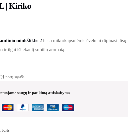
 | Kiriko
 was: €7.99.
s: €4.99.
udinio minkštiklis 2 L
su mikrokapsulėmis švelniai rūpinasi jūsų
 ir ilgai išliekantį subtilų aromatą.
Į norų sąrašą
ntuojame saugų ir patikimą atsiskaitymą
 buitis