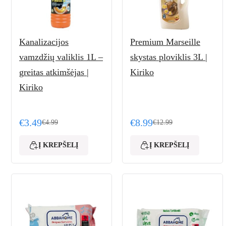
Kanalizacijos
Premium Marseille
vamzdžių valiklis 1L –
skystas ploviklis 3L |
greitas atkimšėjas |
Kiriko
Kiriko
€
3.49
€
8.99
€
4.99
€
12.99
Original price was: €4.99.
Current price is: €3.49.
Original price was: €12
Current price is: €8.99.
Į KREPŠELĮ
Į KREPŠELĮ