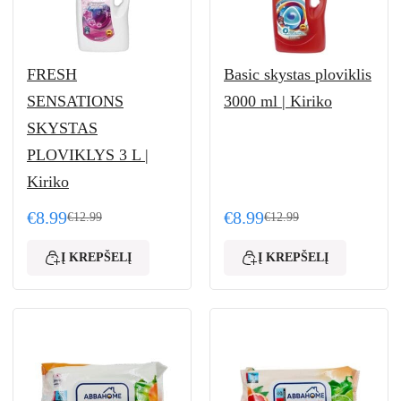
FRESH
Basic skystas ploviklis
SENSATIONS
3000 ml | Kiriko
SKYSTAS
PLOVIKLYS 3 L |
Kiriko
€
8.99
€
8.99
€
12.99
€
12.99
.99.
Original price was: €12.99.
Current price is: €8.99.
Original price was: €12.
Current price is: €8.99.
Į KREPŠELĮ
Į KREPŠELĮ