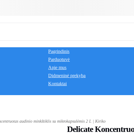
Pagrindinis
Parduotuvė
Apie mus
Didmeninė prekyba
Kontaktai
ncentruotas audinio minkštiklis su mikrokapsulėmis 2 L | Kiriko
Delicate Koncentruo