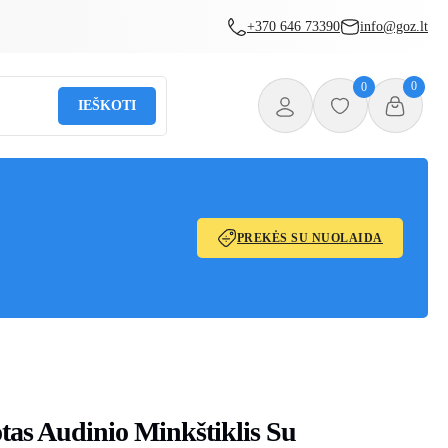
+370 646 73390
info@goz.lt
0
0
IEŠKOTI
PREKĖS SU NUOLAIDA
tas Audinio Minkštiklis Su