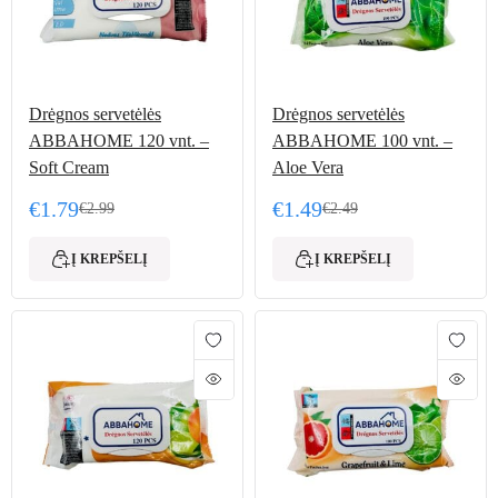
Drėgnos servetėlės
Drėgnos servetėlės
ABBAHOME 120 vnt. –
ABBAHOME 100 vnt. –
Soft Cream
Aloe Vera
€
1.79
€
1.49
€
2.99
€
2.49
Original price was: €2.99.
Current price is: €1.79.
Original price was: €2.49
Current price is: €1.49.
Į KREPŠELĮ
Į KREPŠELĮ