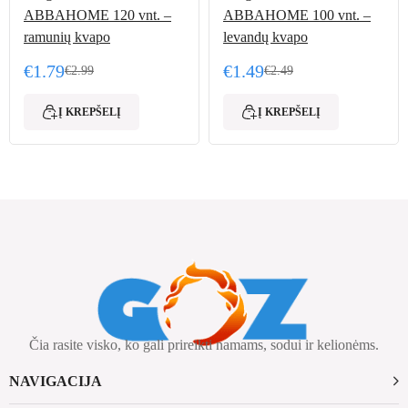
ABBAHOME 120 vnt. –
ABBAHOME 100 vnt. –
ramunių kvapo
levandų kvapo
€
1.79
€
1.49
€
2.99
€
2.49
Original price was: €2.99.
Current price is: €1.79.
Original price was: €2.49
Current price is: €1.49.
Į KREPŠELĮ
Į KREPŠELĮ
Čia rasite visko, ko gali prireikti namams, sodui ir kelionėms.
NAVIGACIJA