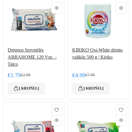
Drėgnos Servetėlės
KIRIKO Oxi-White dėmių
ABBAHOME 120 Vnt. –
valiklis 500 g | Kiriko
Talco
€
1.79
€
4.99
€
2.99
€
7.99
Original price was: €2.99.
Current price is: €1.79.
Original price was: €7.99
Current price is: €4.99.
Į KREPŠELĮ
Į KREPŠELĮ