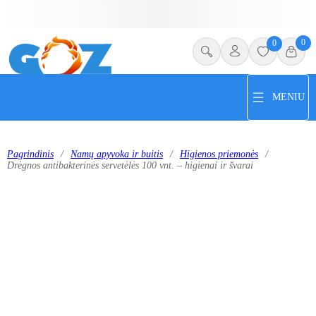
0
0
MENIU
Pagrindinis
/
Namų apyvoka ir buitis
/
Higienos priemonės
/
Drėgnos antibakterinės servetėlės 100 vnt. – higienai ir švarai