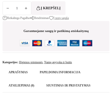
produkto kiekis: Drėgnos antibakterinės servetėlės 100 vnt. – higienai ir švarai
Į KREPŠELĮ
Reikalinga Pagalba
Bendrinimas
Į norų sąrašą
Garantuojame saugų ir patikimą atsiskaitymą
Kategorijos:
Higienos priemonės
,
Namų apyvoka ir buitis
APRAŠYMAS
PAPILDOMA INFORMACIJA
ATSILIEPIMAI (0)
SIUNTIMAS IR PRISTATYMAS