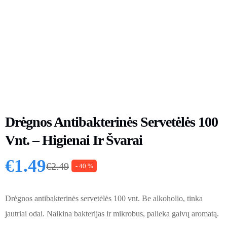
Drėgnos Antibakterinės Servetėlės 100
Vnt. – Higienai Ir Švarai
€
1.49
€
2.49
- 40 %
Original price was: €2.49.
Current price is: €1.49.
Drėgnos antibakterinės servetėlės 100 vnt. Be alkoholio, tinka
jautriai odai. Naikina bakterijas ir mikrobus, palieka gaivų aromatą.