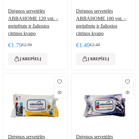
Drėgnos servetėlės
Drėgnos servetėlės
ABBAHOME 120 vnt. –
ABBAHOME 100 vnt. –
greipfrutų ir žaliosios
greipfrutų ir žaliosios
citrinos kvapo
citrinos kvapo
€
1.79
€
1.49
€
2.99
€
2.49
Original price was: €2.99.
Current price is: €1.79.
Original price was: €2.49
Current price is: €1.49.
Į KREPŠELĮ
Į KREPŠELĮ
Drėgnos servetėlės
Drėgnos servetėlės