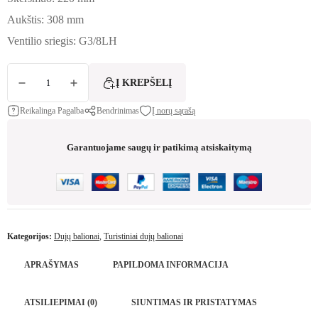
Aukštis: 308 mm
Ventilio sriegis: G3/8LH
produkto kiekis: Turistinis dujų balionas 3 kg
Į KREPŠELĮ
Reikalinga Pagalba
Bendrinimas
Į norų sąrašą
Garantuojame saugų ir patikimą atsiskaitymą
Kategorijos:
Dujų balionai
,
Turistiniai dujų balionai
APRAŠYMAS
PAPILDOMA INFORMACIJA
ATSILIEPIMAI (0)
SIUNTIMAS IR PRISTATYMAS