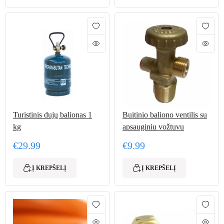
Turistinis dujų balionas 1
Buitinio baliono ventilis su
kg
apsauginiu vožtuvu
€
29.99
€
9.99
Į KREPŠELĮ
Į KREPŠELĮ