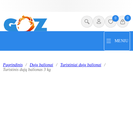
0
0
MENIU
Pagrindinis
/
Dujų balionai
/
Turistiniai dujų balionai
/
Turistinis dujų balionas 3 kg