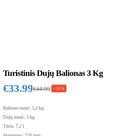
Turistinis Dujų Balionas 3 Kg
€
33.99
€
44.99
- 24 %
Original price was: €44.99.
Current price is: €33.99.
Baliono masė: 3,2 kg
Dujų masė: 3 kg
Tūris: 7,2 l
Skersmuo: 220 mm