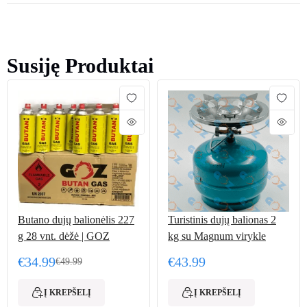
Susiję Produktai
Butano dujų balionėlis 227
Turistinis dujų balionas 2
g 28 vnt. dėžė | GOZ
kg su Magnum virykle
€
34.99
€
43.99
€
49.99
Original price was: €49.99.
Current price is: €34.99.
Į KREPŠELĮ
Į KREPŠELĮ