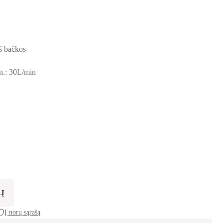
 was: €29.99.
s: €24.99.
iš bačkos
n.: 30L/min
m
LĮ
Į norų sąrašą