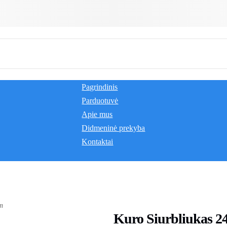
Pagrindinis
Parduotuvė
Apie mus
Didmeninė prekyba
Kontaktai
m
Kuro Siurbliukas 