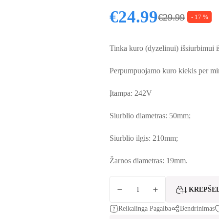
€
24.99
€
29.99
- 17 %
Original price
Current price i
Tinka kuro (dyzelinui) išsiurbimui 
Perpumpuojamo kuro kiekis per mi
Įtampa: 242V
Siurblio diametras: 50mm;
Siurblio ilgis: 210mm;
Žarnos diametras: 19mm.
produkto kiekis: Kuro siurbliukas 24V Ø50m
Į KREPŠE
Reikalinga Pagalba
Bendrinimas