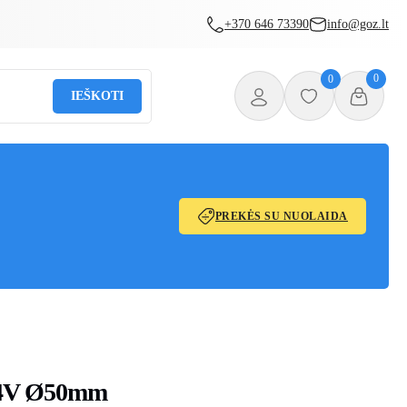
+370 646 73390
info@goz.lt
0
0
IEŠKOTI
PREKĖS SU NUOLAIDA
24V Ø50mm