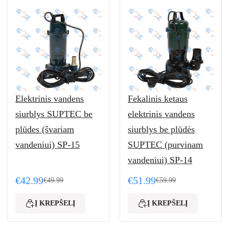
Elektrinis vandens
Fekalinis ketaus
siurblys SUPTEC be
elektrinis vandens
plūdes (švariam
siurblys be plūdės
vandeniui) SP-15
SUPTEC (purvinam
vandeniui) SP-14
€
42.99
€
51.99
€
49.99
€
59.99
Original price was: €49.99.
Current price is: €42.99.
Original price was: €59.
Current price is: €51.99.
Į KREPŠELĮ
Į KREPŠELĮ