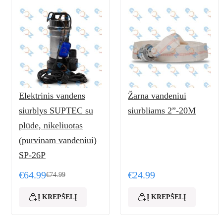
Elektrinis vandens
Žarna vandeniui
siurblys SUPTEC su
siurbliams 2”-20M
plūde, nikeliuotas
(purvinam vandeniui)
SP-26P
€
64.99
€
24.99
€
74.99
Original price was: €74.99.
Current price is: €64.99.
Į KREPŠELĮ
Į KREPŠELĮ