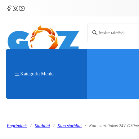
Search ...
Kategorių Meniu
Pagrindinis
/
Siurbliai
/
Kuro siurbliai
/
Kuro siurbliukas 24V Ø50m