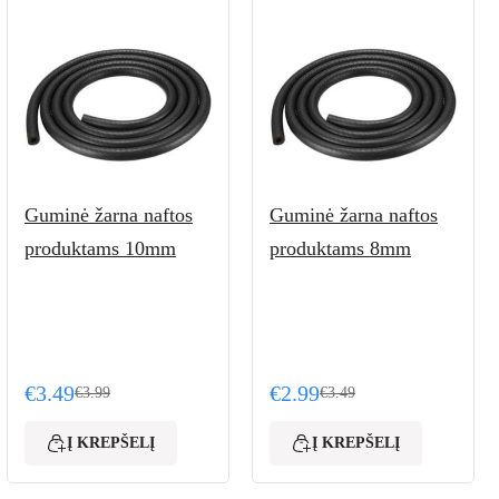
Guminė žarna naftos
Guminė žarna naftos
produktams 10mm
produktams 8mm
€
3.49
€
2.99
€
3.99
€
3.49
99.
Original price was: €3.99.
Current price is: €3.49.
Original price was: €3.49
Current price is: €2.99.
Į KREPŠELĮ
Į KREPŠELĮ