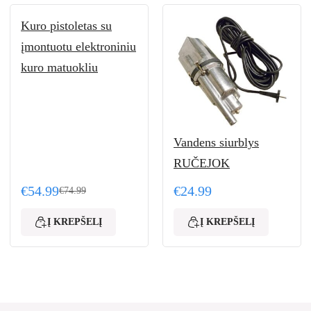
Kuro pistoletas su
įmontuotu elektroniniu
kuro matuokliu
Vandens siurblys
RUČEJOK
€
54.99
€
24.99
€
74.99
99.
Original price was: €74.99.
Current price is: €54.99.
Į KREPŠELĮ
Į KREPŠELĮ