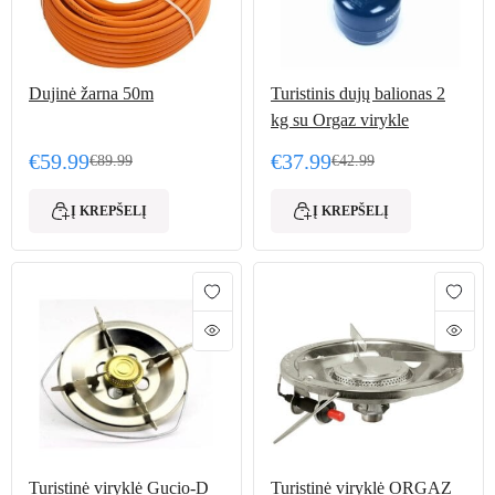
Dujinė žarna 50m
Turistinis dujų balionas 2
kg su Orgaz virykle
€
59.99
€
37.99
€
89.99
€
42.99
Original price was: €89.99.
Current price is: €59.99.
Original price was: €42.
Current price is: €37.99.
Į KREPŠELĮ
Į KREPŠELĮ
Turistinė viryklė Gucio-D
Turistinė viryklė ORGAZ