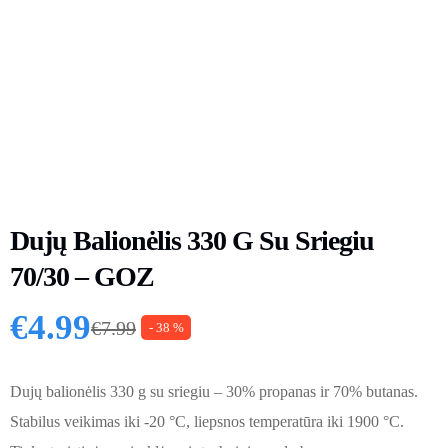
Dujų Balionėlis 330 G Su Sriegiu
70/30 – GOZ
€
4.99
€
7.99
- 38 %
Original price was: €7.99.
Current price is: €4.99.
Dujų balionėlis 330 g su sriegiu – 30% propanas ir 70% butanas.
Stabilus veikimas iki -20 °C, liepsnos temperatūra iki 1900 °C.