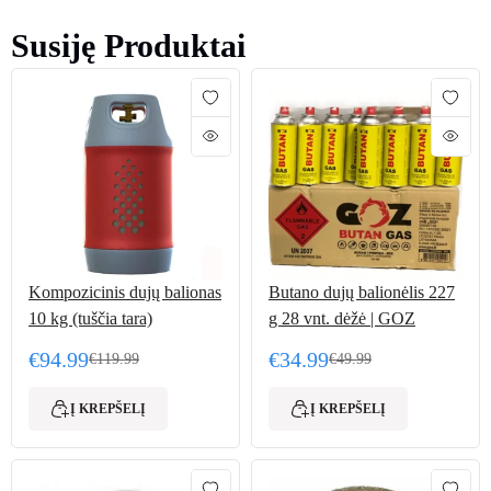
Susiję Produktai
Kompozicinis dujų balionas
Butano dujų balionėlis 227
10 kg (tuščia tara)
g 28 vnt. dėžė | GOZ
€
94.99
€
34.99
€
119.99
€
49.99
Original price was: €119.99.
Current price is: €94.99.
Original price was: €49.
Current price is: €34.99.
Į KREPŠELĮ
Į KREPŠELĮ