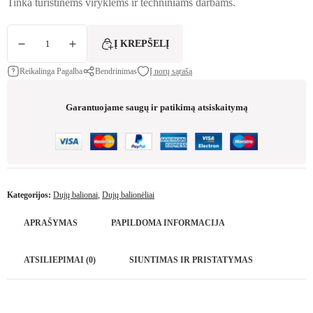
Tinka turistinėms viryklėms ir techniniams darbams.
produkto kiekis: Dujų balionėlis 330 g su sriegiu 70/30 – GOZ
Į KREPŠELĮ
Reikalinga Pagalba
Bendrinimas
Į norų sąrašą
Garantuojame saugų ir patikimą atsiskaitymą
Kategorijos:
Dujų balionai
,
Dujų balionėliai
APRAŠYMAS
PAPILDOMA INFORMACIJA
ATSILIEPIMAI (0)
SIUNTIMAS IR PRISTATYMAS