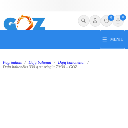
0
0
MENIU
Pagrindinis
/
Dujų balionai
/
Dujų balionėliai
/
Dujų balionėlis 330 g su sriegiu 70/30 – GOZ