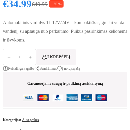
€
34.99
€
49.99
- 30 %
Original price was: €49.99.
Current price is: €34.99.
Automobilinis virdulys 1L 12V/24V – kompaktiškas, greitai verda
vandenį, su apsauga nuo perkaitimo. Puikus pasirinkimas kelionėms
ir išvykoms.
produkto kiekis: AUTOMOBILINIS VIRDULYS 1L 12V/24V
Į KREPŠELĮ
Reikalinga Pagalba
Bendrinimas
Į norų sąrašą
Garantuojame saugų ir patikimą atsiskaitymą
Kategorijos:
Auto prekės