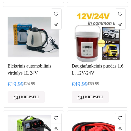
Elektrinis automobilinis
Daugiafunkcinis puodas 1.6
virdulys 1L 24V
L. 12V/24V
€
19.99
€
49.99
€
24.99
€
69.99
Original price was: €24.99.
Current price is: €19.99.
Original price was: €69.
Current price is: €49.99.
Į KREPŠELĮ
Į KREPŠELĮ